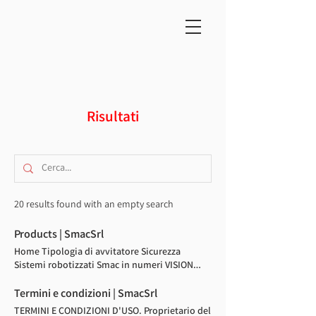
Risultati
20 results found with an empty search
Products | SmacSrl
Home Tipologia di avvitatore Sicurezza
Sistemi robotizzati Smac in numeri VISION
Experience Professionalism Quality Support
Scorri Tipologia di avvitatore AUTOMATION OF
Termini e condizioni | SmacSrl
PROCESS We deal with 360-degree
TERMINI E CONDIZIONI D'USO. Proprietario del